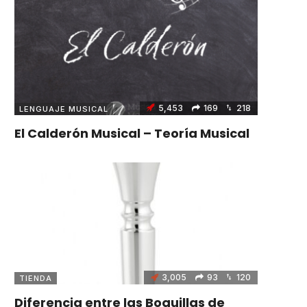
5,453
169
218
LENGUAJE MUSICAL
El Calderón Musical – Teoría Musical
3,005
93
120
TIENDA
Diferencia entre las Boquillas de