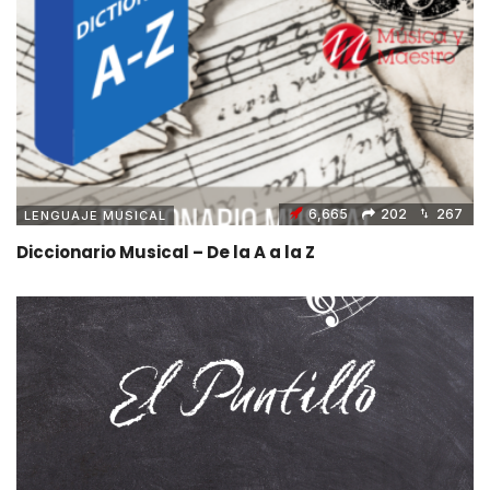
6,665
202
267
LENGUAJE MUSICAL
Diccionario Musical – De la A a la Z