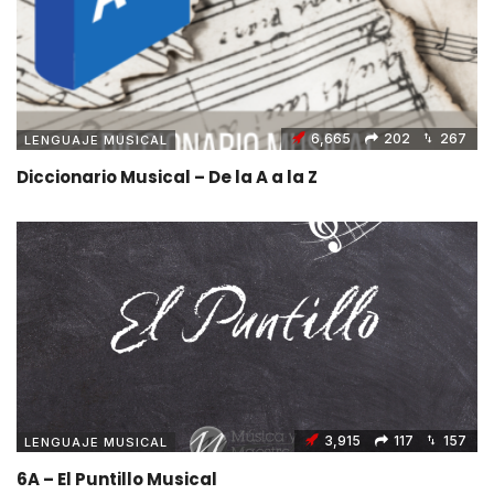
6,665
202
267
LENGUAJE MUSICAL
Diccionario Musical – De la A a la Z
3,915
117
157
LENGUAJE MUSICAL
6A – El Puntillo Musical