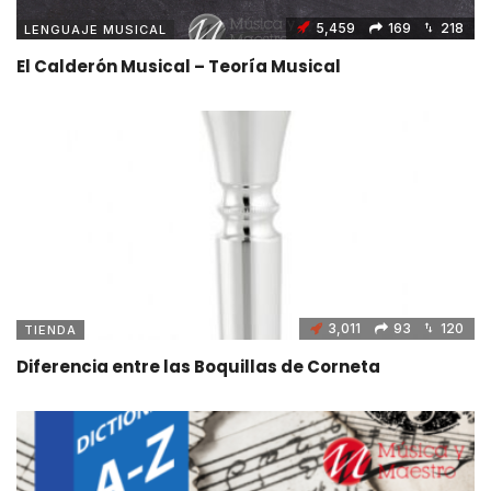
5,459
169
218
LENGUAJE MUSICAL
El Calderón Musical – Teoría Musical
3,011
93
120
TIENDA
Diferencia entre las Boquillas de Corneta