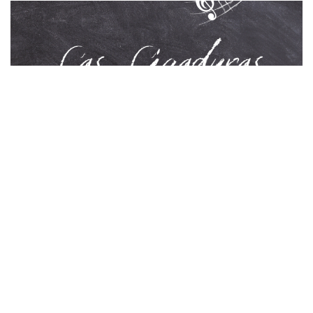
32
20
7
6
Cuando hablamos de ligaduras musicales, tenemos
que tener en cuneta que existen dos tipos de ligaduras,
y no se pueden confundir. Así que vamos a explicar los
dos tipos de ligaduras que tenemos en música.