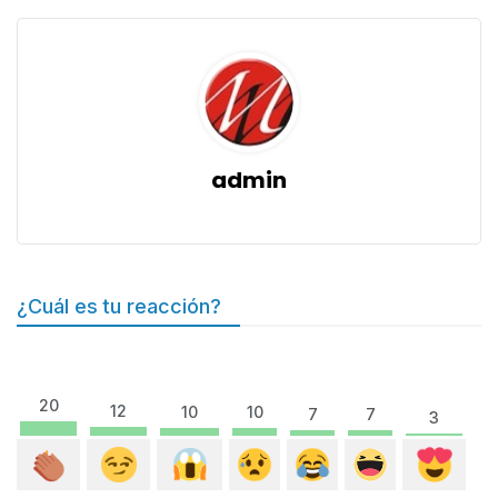
admin
¿Cuál es tu reacción?
20
12
10
10
7
7
3