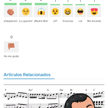
1
1
1
1
¡Estupendo!
¡Lo guardo!
¡Madre Mía!
¡Uf!
Gracioso
Lol
Me encanta
0
No me gusta
Artículos Relacionados