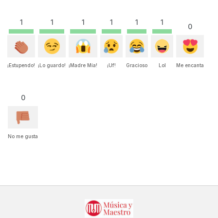
1
1
1
1
1
1
0
¡Estupendo!
¡Lo guardo!
¡Madre Mía!
¡Uf!
Gracioso
Lol
Me encanta
0
No me gusta