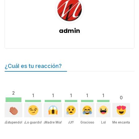
admin
¿Cuál es tu reacción?
2
1
1
1
1
1
0
¡Estupendo!
¡Lo guardo!
¡Madre Mía!
¡Uf!
Gracioso
Lol
Me encanta