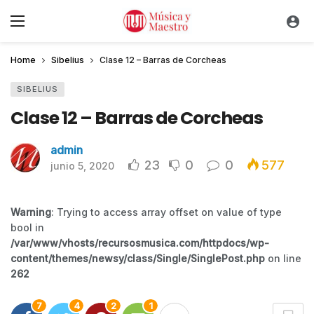
Home
Sibelius
Clase 12 – Barras de Corcheas
SIBELIUS
Clase 12 – Barras de Corcheas
admin
23
0
0
577
junio 5, 2020
Warning
: Trying to access array offset on value of type
bool in
/var/www/vhosts/recursosmusica.com/httpdocs/wp-
content/themes/newsy/class/Single/SinglePost.php
on line
262
7
4
2
1